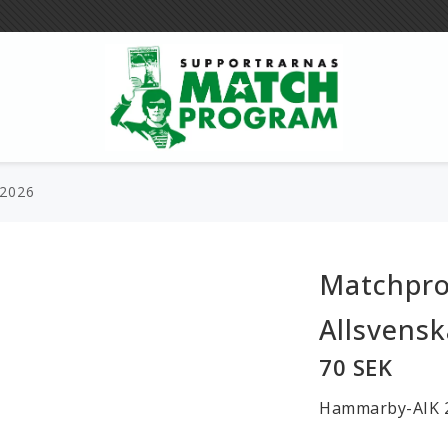
 2026
Böcker
Merch
Matchpro
Magasin
Övrigt
Allsvens
70 SEK
Hammarby-AIK 24