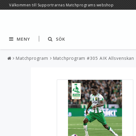
Välkommen till Supportrarnas Matchprograms webshop
MENY
SÖK
Matchprogram
Matchprogram #305 AIK Allsvenskan
Matchprogram
Årskrönikor
Säsongskort
Retroprogram
Antikvariskt
Gröna Linjen