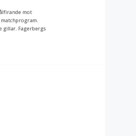
ålfirande mot 
å matchprogram. 
 gillar. Fagerbergs 