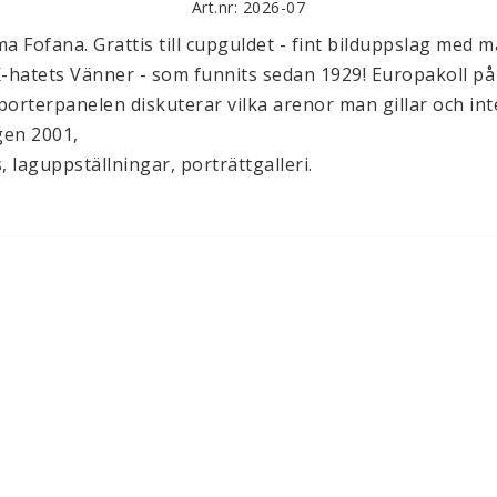
Art.nr: 2026-07
a Fofana. Grattis till cupguldet - fint bilduppslag med m
K-hatets Vänner - som funnits sedan 1929! Europakoll p
orterpanelen diskuterar vilka arenor man gillar och inte
en 2001, 

, laguppställningar, porträttgalleri.