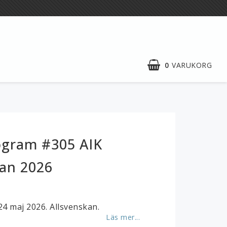
0
VARUKORG
Gilla oss på
Facebook!
Matchprogrammets
gram #305 AIK
hemsida
kan 2026
Beställ i vår webshop vad du vill ha
och betala säkert med kort!
 maj 2026. Allsvenskan.
Läs mer...