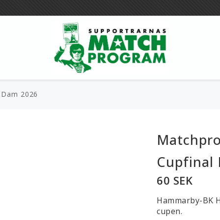
l Dam 2026
Böcker
Merch
Matchpr
Magasin
Övrigt
Cupfinal
60 SEK
Hammarby-BK Häc
cupen.