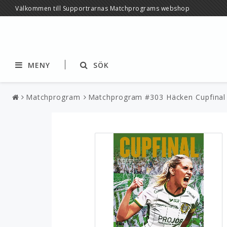
Välkommen till Supportrarnas Matchprograms webshop
MENY
SÖK
Matchprogram
Matchprogram #303 Häcken Cupfina
Matchprogram
Årskrönikor
Säsongskort
Retroprogram
Antikvariskt
Gröna Linjen