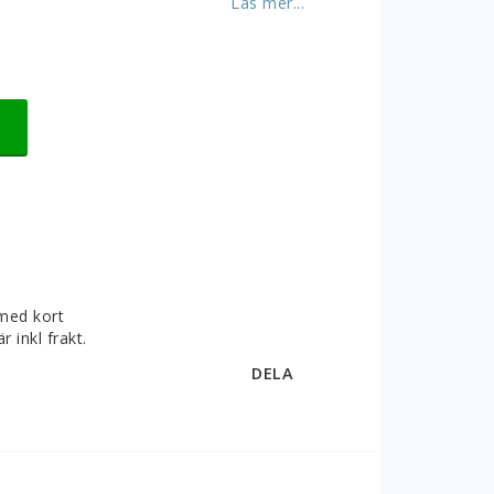
Läs mer...
med kort
r inkl frakt.
DELA