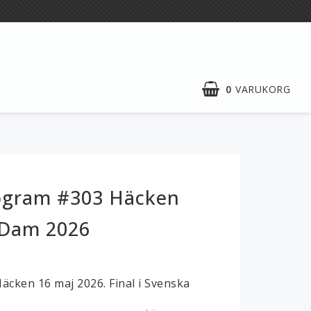
0
VARUKORG
Gilla oss på
Facebook!
Matchprogrammets
ogram #303 Häcken
hemsida
 Dam 2026
Beställ i vår webshop vad du vill ha
och betala säkert med kort!
ken 16 maj 2026. Final i Svenska